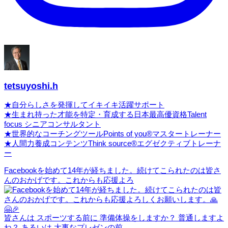
tetsuyoshi.h
★自分らしさを発揮してイキイキ活躍サポート
★生まれ持った才能を特定・育成する日本最高優資格Talent
focus シニアコンサルタント
★世界的なコーチングツールPoints of you®マスタートレーナー
★人間力養成コンテンツThink source®エグゼクティブトレーナ
ー
Facebookを始めて14年が経ちました。続けてこられたのは皆さ
んのおかげです。これからも応援よろ
皆さんは スポーツする前に 準備体操をしますか？ 普通しますよ
ね？ あるいは 大事なプレゼンの前