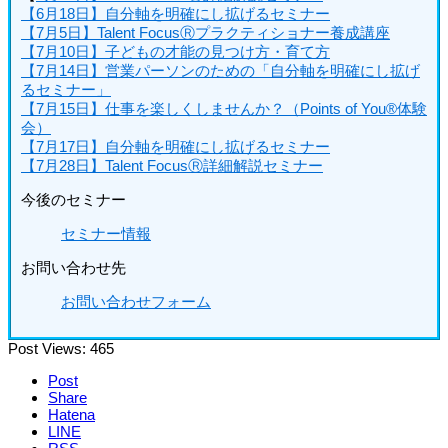
【6月18日】自分軸を明確にし拡げるセミナー
【7月5日】Talent FocusⓇプラクティショナー養成講座
【7月10日】子どもの才能の見つけ方・育て方
【7月14日】営業パーソンのための「自分軸を明確にし拡げ
るセミナー」
【7月15日】仕事を楽しくしませんか？（Points of You®体験
会）
【7月17日】自分軸を明確にし拡げるセミナー
【7月28日】Talent FocusⓇ詳細解説セミナー
今後のセミナー
セミナー情報
お問い合わせ先
お問い合わせフォーム
Post Views:
465
Post
Share
Hatena
LINE