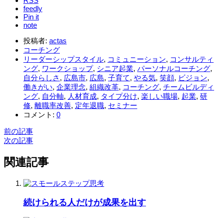
RSS
feedly
Pin it
note
投稿者:
actas
コーチング
リーダーシップスタイル
,
コミュニーション
,
コンサルティ
ング
,
ワークショップ
,
シニア起業
,
パーソナルコーチング
,
自分らしさ
,
広島市
,
広島
,
子育て
,
やる気
,
笑顔
,
ビジョン
,
働きがい
,
企業理念
,
組織改革
,
コーチング
,
チームビルディ
ング
,
自分軸
,
人材育成
,
タイプ分け
,
楽しい職場
,
起業
,
研
修
,
離職率改善
,
定年退職
,
セミナー
コメント:
0
前の記事
次の記事
関連記事
続けられる人だけが成果を出す