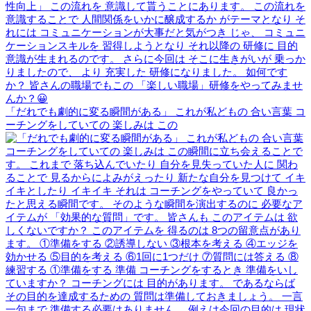
「だれでも劇的に変る瞬間がある」 これが私どもの 合い言葉 コ
ーチングをしていての 楽しみは この