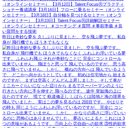
昨日は奇妙な夢を 久しぶりに見ました。 空を飛ぶ夢です。 私自
身が 飛行機でも ほうきでもなくな