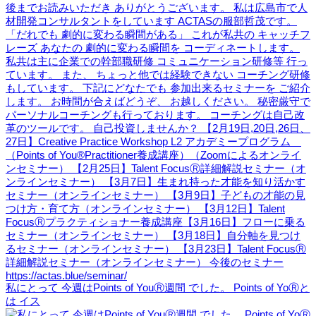
私にとって 今週はPoints of YouⓇ週間 でした。 Points of YoⓇと
は イス