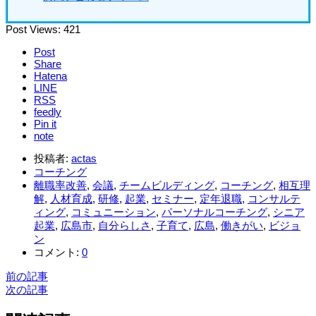
Post Views:
421
Post
Share
Hatena
LINE
RSS
feedly
Pin it
note
投稿者:
actas
コーチング
離職率改善
,
会議
,
チームビルディング
,
コーチング
,
相互理
解
,
人材育成
,
研修
,
起業
,
セミナー
,
定年退職
,
コンサルテ
ィング
,
コミュニーション
,
パーソナルコーチング
,
シニア
起業
,
広島市
,
自分らしさ
,
子育て
,
広島
,
働きがい
,
ビジョ
ン
コメント:
0
前の記事
次の記事