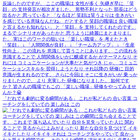
「だれでも劇的に変る瞬間がある」 これが私どもの 合い言葉 コ
ーチングをしていての 楽しみは この