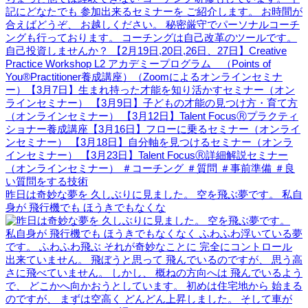
昨日は奇妙な夢を 久しぶりに見ました。 空を飛ぶ夢です。 私自
身が 飛行機でも ほうきでもなくな