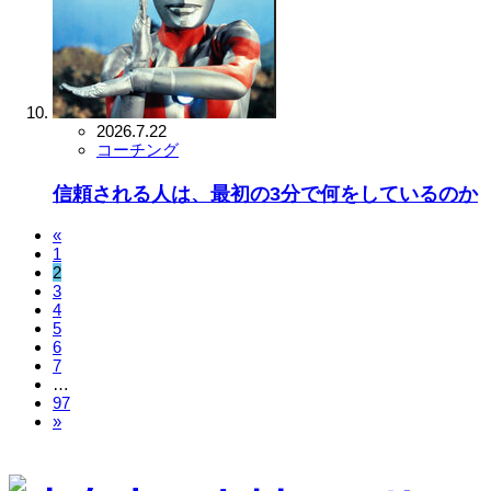
2026.7.22
コーチング
信頼される人は、最初の3分で何をしているのか
«
1
2
3
4
5
6
7
…
97
»