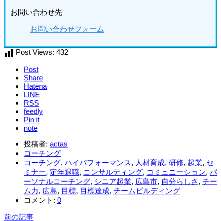
お問い合わせ先
お問い合わせフォーム
Post Views:
432
Post
Share
Hatena
LINE
RSS
feedly
Pin it
note
投稿者:
actas
コーチング
コーチング
,
ハイパフォーマンス
,
人材育成
,
研修
,
起業
,
セ
ミナー
,
定年退職
,
コンサルティング
,
コミュニーション
,
パ
ーソナルコーチング
,
シニア起業
,
広島市
,
自分らしさ
,
チー
ム力
,
広島
,
目標
,
目標達成
,
チームビルディング
コメント:
0
前の記事