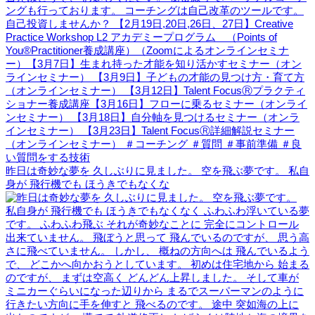
昨日は奇妙な夢を 久しぶりに見ました。 空を飛ぶ夢です。 私自
身が 飛行機でも ほうきでもなくな