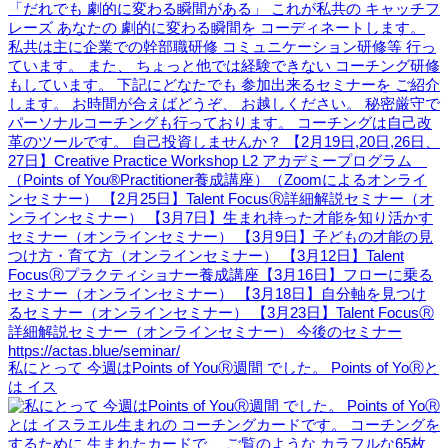
私にとって 今週はPoints of YouⓇ週間 でした。 Points of YoⓇと
は イス