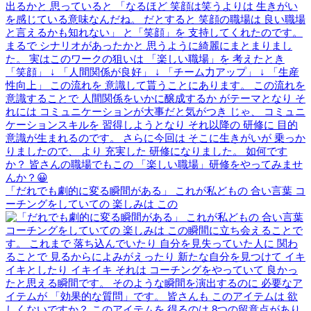
「だれでも劇的に変る瞬間がある」 これが私どもの 合い言葉 コ
ーチングをしていての 楽しみは この