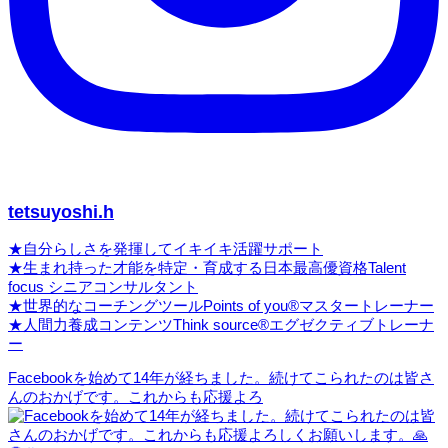
tetsuyoshi.h
★自分らしさを発揮してイキイキ活躍サポート
★生まれ持った才能を特定・育成する日本最高優資格Talent
focus シニアコンサルタント
★世界的なコーチングツールPoints of you®マスタートレーナー
★人間力養成コンテンツThink source®エグゼクティブトレーナ
ー
Facebookを始めて14年が経ちました。続けてこられたのは皆さ
んのおかげです。これからも応援よろ