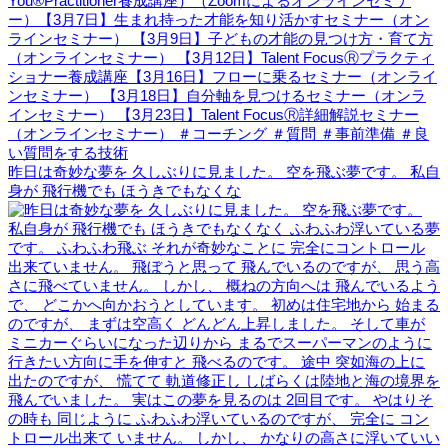
昨日は奇妙な夢を 久しぶりに見ました。 空を飛ぶ夢です。 私自
身が 飛行機でも ほうきでもなくな