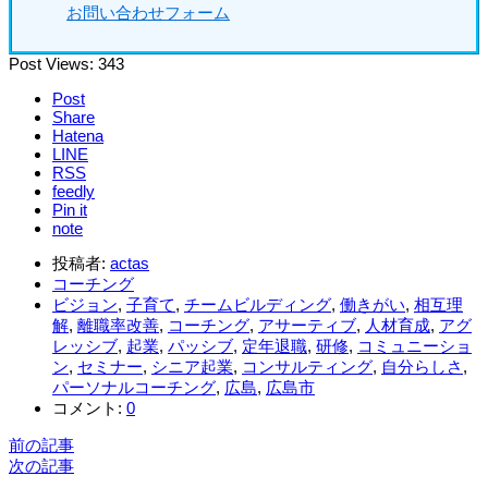
お問い合わせフォーム
Post Views:
343
Post
Share
Hatena
LINE
RSS
feedly
Pin it
note
投稿者:
actas
コーチング
ビジョン
,
子育て
,
チームビルディング
,
働きがい
,
相互理
解
,
離職率改善
,
コーチング
,
アサーティブ
,
人材育成
,
アグ
レッシブ
,
起業
,
パッシブ
,
定年退職
,
研修
,
コミュニーショ
ン
,
セミナー
,
シニア起業
,
コンサルティング
,
自分らしさ
,
パーソナルコーチング
,
広島
,
広島市
コメント:
0
前の記事
次の記事