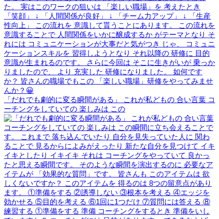
「だれでも劇的に変る瞬間がある」 これが私どもの 合い言葉 コ
ーチングをしていての 楽しみは この