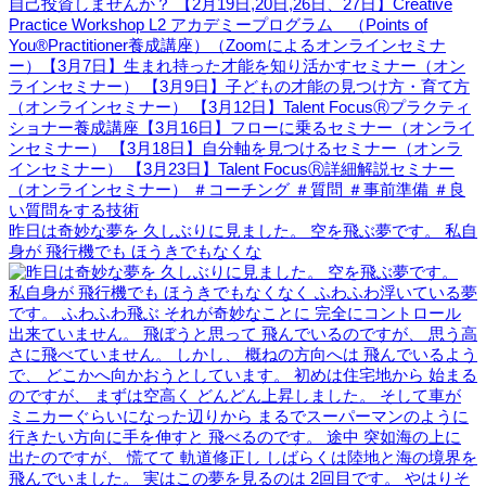
昨日は奇妙な夢を 久しぶりに見ました。 空を飛ぶ夢です。 私自
身が 飛行機でも ほうきでもなくな