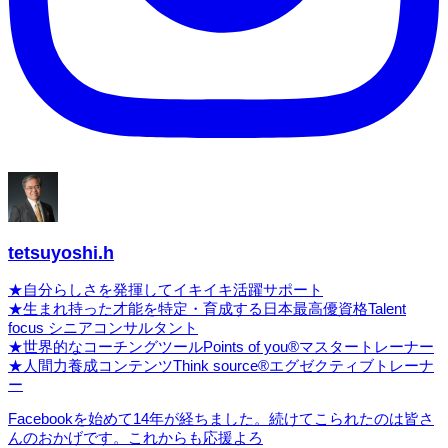
tetsuyoshi.h
★自分らしさを発揮してイキイキ活躍サポート
★生まれ持った才能を特定・育成する日本最高優資格Talent
focus シニアコンサルタント
★世界的なコーチングツールPoints of you®マスタートレーナー
★人間力養成コンテンツThink source®エグゼクティブトレーナ
ー
Facebookを始めて14年が経ちました。続けてこられたのは皆さ
んのおかげです。これからも応援よろ