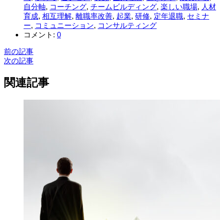
自分軸
,
コーチング
,
チームビルディング
,
楽しい職場
,
人材
育成
,
相互理解
,
離職率改善
,
起業
,
研修
,
定年退職
,
セミナ
ー
,
コミュニーション
,
コンサルティング
コメント:
0
前の記事
次の記事
関連記事