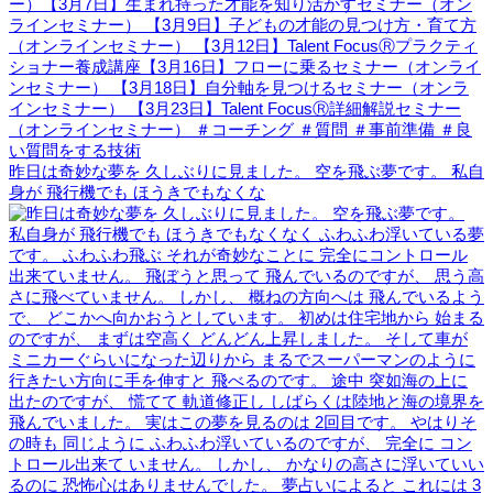
昨日は奇妙な夢を 久しぶりに見ました。 空を飛ぶ夢です。 私自
身が 飛行機でも ほうきでもなくな