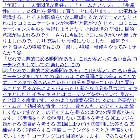
「だれでも劇的に変る瞬間がある」 これが私どもの 合い言葉 コ
ーチングをしていての 楽しみは この