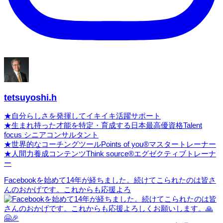
tetsuyoshi.h
★自分らしさを発揮してイキイキ活躍サポート
★生まれ持った才能を特定・育成する日本最高優資格Talent
focus シニアコンサルタント
★世界的なコーチングツールPoints of you®マスタートレーナー
★人間力養成コンテンツThink source®エグゼクティブトレーナ
ー
Facebookを始めて14年が経ちました。続けてこられたのは皆さ
んのおかげです。これからも応援よろ