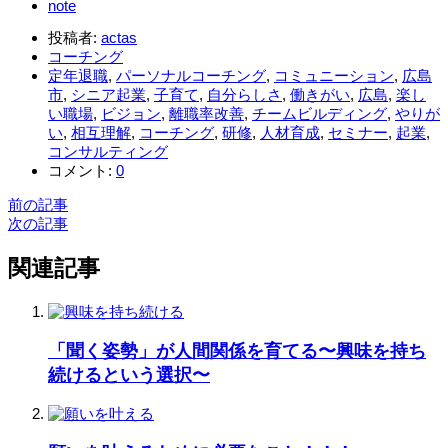
note
投稿者:
actas
コーチング
定年退職
,
パーソナルコーチング
,
コミュニーション
,
広島
市
,
シニア起業
,
子育て
,
自分らしさ
,
働きがい
,
広島
,
楽し
い職場
,
ビジョン
,
離職率改善
,
チームビルディング
,
やりが
い
,
相互理解
,
コーチング
,
研修
,
人材育成
,
セミナー
,
起業
,
コンサルティング
コメント:
0
前の記事
次の記事
関連記事
「聞く姿勢」が人間関係を育てる〜興味を持ち
続けるという選択〜