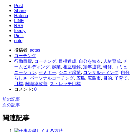
Post
Share
Hatena
LINE
RSS
feedly
Pin it
note
投稿者:
actas
コーチング
行動目標
,
コーチング
,
目標達成
,
自分を知る
,
人材育成
,
チ
ームビルディング
,
起業
,
相互理解
,
定年退職
,
研修
,
コミュ
ニーション
,
セミナー
,
シニア起業
,
コンサルティング
,
自分
らしさ
,
パーソナルコーチング
,
広島
,
広島市
,
目的
,
子育て
,
目標
,
離職率改善
,
ストレッチ目標
コメント:
0
前の記事
次の記事
関連記事