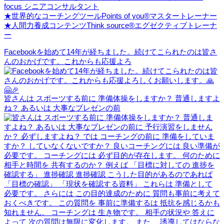
focus シニアコンサルタント
★世界的なコーチングツールPoints of you®マスタートレーナー
★人間力養成コンテンツThink source®エグゼクティブトレーナ
ー
Facebookを始めて14年が経ちました。続けてこられたのは皆さ
んのおかげです。これからも応援よろ
皆さんは スポーツする前に 準備体操をしますか？ 普通しますよ
ね？ あるいは 大事なプレゼンの前