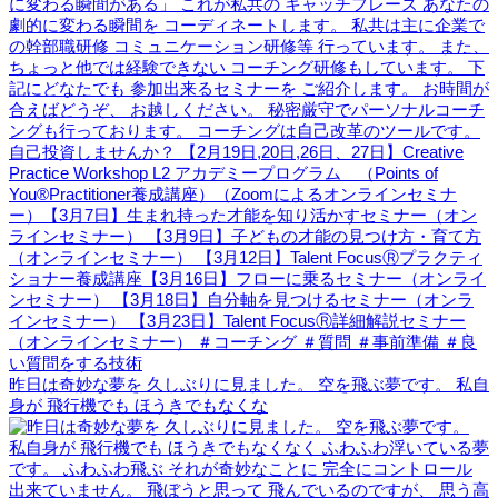
昨日は奇妙な夢を 久しぶりに見ました。 空を飛ぶ夢です。 私自
身が 飛行機でも ほうきでもなくな