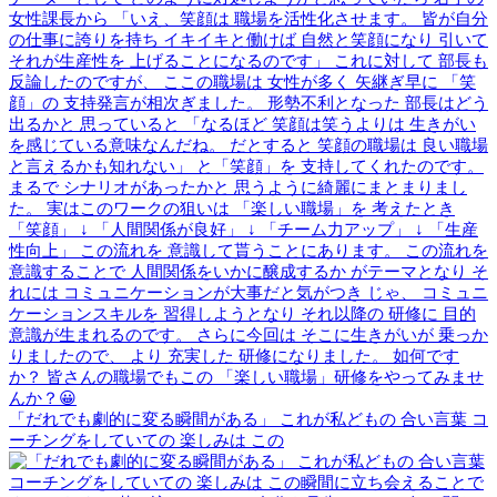
「だれでも劇的に変る瞬間がある」 これが私どもの 合い言葉 コ
ーチングをしていての 楽しみは この