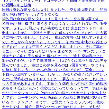
昨日は奇妙な夢を 久しぶりに見ました。 空を飛ぶ夢です。 私自
身が 飛行機でも ほうきでもなくな