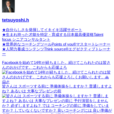
tetsuyoshi.h
★自分らしさを発揮してイキイキ活躍サポート
★生まれ持った才能を特定・育成する日本最高優資格Talent
focus シニアコンサルタント
★世界的なコーチングツールPoints of you®マスタートレーナー
★人間力養成コンテンツThink source®エグゼクティブトレーナ
ー
Facebookを始めて14年が経ちました。続けてこられたのは皆さ
んのおかげです。これからも応援よろ
皆さんは スポーツする前に 準備体操をしますか？ 普通しますよ
ね？ あるいは 大事なプレゼンの前