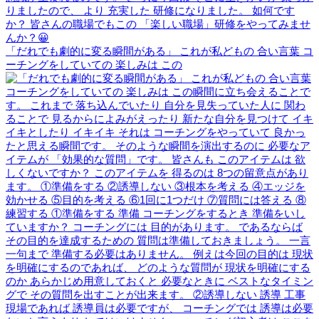
「だれでも劇的に変る瞬間がある」 これが私どもの 合い言葉 コ
ーチングをしていての 楽しみは この