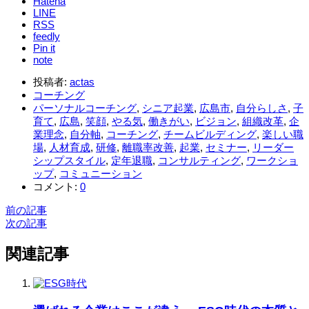
Hatena
LINE
RSS
feedly
Pin it
note
投稿者:
actas
コーチング
パーソナルコーチング
,
シニア起業
,
広島市
,
自分らしさ
,
子
育て
,
広島
,
笑顔
,
やる気
,
働きがい
,
ビジョン
,
組織改革
,
企
業理念
,
自分軸
,
コーチング
,
チームビルディング
,
楽しい職
場
,
人材育成
,
研修
,
離職率改善
,
起業
,
セミナー
,
リーダー
シップスタイル
,
定年退職
,
コンサルティング
,
ワークショ
ップ
,
コミュニーション
コメント:
0
前の記事
次の記事
関連記事