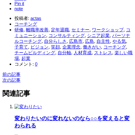
Pin it
note
投稿者:
actas
コーチング
研修
,
離職率改善
,
定年退職
,
セミナー
,
ワークショップ
,
コ
ミュニーション
,
コンサルティング
,
シニア起業
,
パーソナ
ルコーチング
,
自分らしさ
,
広島市
,
広島
,
自主性
,
やる気
,
子育て
,
ビジョン
,
笑顔
,
企業理念
,
働きがい
,
コーチング
,
チームビルディング
,
自分軸
,
人材育成
,
ストレス
,
楽しい職
場
,
起業
コメント:
0
前の記事
次の記事
関連記事
変わりたいのに変れないのなら○○を変えると変
わられる