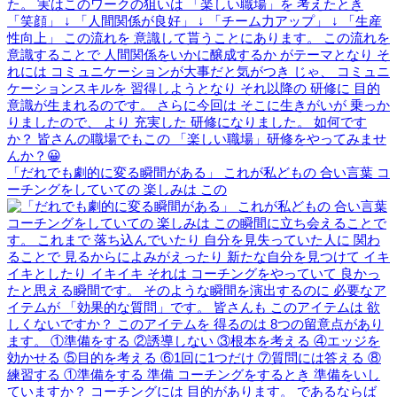
「だれでも劇的に変る瞬間がある」 これが私どもの 合い言葉 コ
ーチングをしていての 楽しみは この