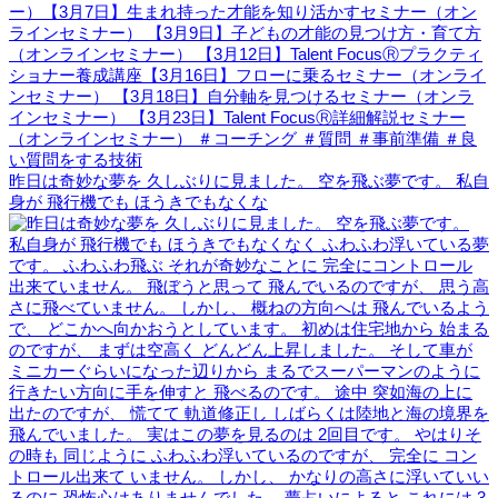
昨日は奇妙な夢を 久しぶりに見ました。 空を飛ぶ夢です。 私自
身が 飛行機でも ほうきでもなくな