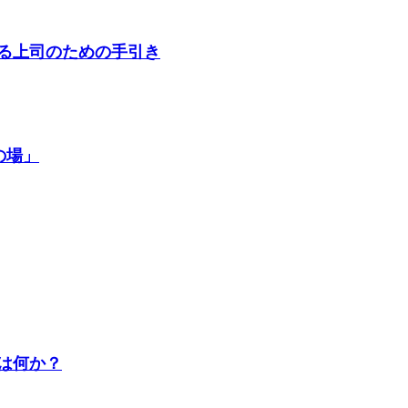
る上司のための手引き
の場」
は何か？