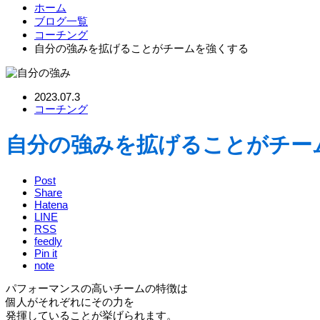
ホーム
ブログ一覧
コーチング
自分の強みを拡げることがチームを強くする
2023.07.3
コーチング
自分の強みを拡げることがチー
Post
Share
Hatena
LINE
RSS
feedly
Pin it
note
パフォーマンスの高いチームの特徴は
個人がそれぞれにその力を
発揮していることが挙げられます。