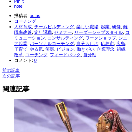
Pin it
note
投稿者:
actas
コーチング
人材育成
,
チームビルディング
,
楽しい職場
,
起業
,
研修
,
離
職率改善
,
定年退職
,
セミナー
,
リーダーシップスタイル
,
コ
ミュニーション
,
コンサルティング
,
ワークショップ
,
シニ
ア起業
,
パーソナルコーチング
,
自分らしさ
,
広島市
,
広島
,
子育て
,
やる気
,
笑顔
,
ビジョン
,
働きがい
,
企業理念
,
組織
改革
,
コーチング
,
フィードバック
,
自分軸
コメント:
0
前の記事
次の記事
関連記事