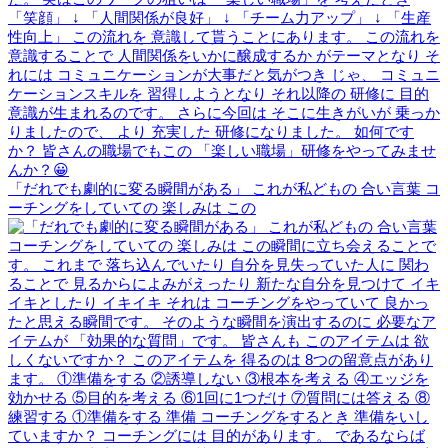
「だれでも劇的に変る瞬間がある」 これが私どもの 合い言葉 コ
ーチングをしていての 楽しみは この