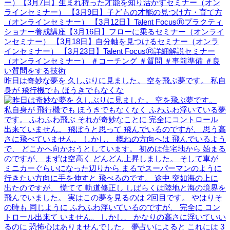
昨日は奇妙な夢を 久しぶりに見ました。 空を飛ぶ夢です。 私自
身が 飛行機でも ほうきでもなくな