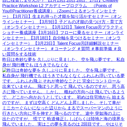
昨日は奇妙な夢を 久しぶりに見ました。 空を飛ぶ夢です。 私自
身が 飛行機でも ほうきでもなくな