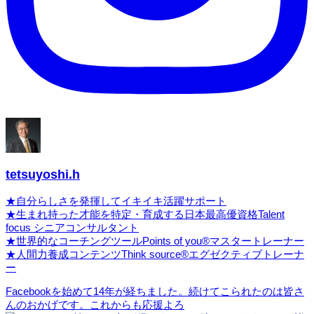
tetsuyoshi.h
★自分らしさを発揮してイキイキ活躍サポート
★生まれ持った才能を特定・育成する日本最高優資格Talent
focus シニアコンサルタント
★世界的なコーチングツールPoints of you®マスタートレーナー
★人間力養成コンテンツThink source®エグゼクティブトレーナ
ー
Facebookを始めて14年が経ちました。続けてこられたのは皆さ
んのおかげです。これからも応援よろ