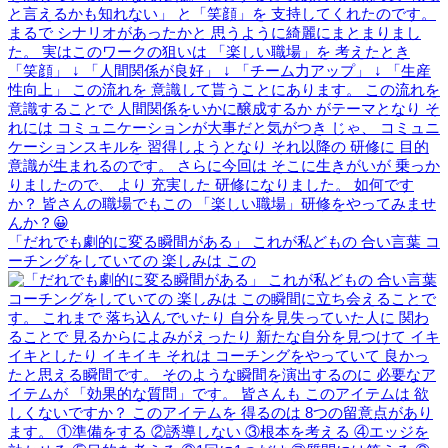
「だれでも劇的に変る瞬間がある」 これが私どもの 合い言葉 コ
ーチングをしていての 楽しみは この