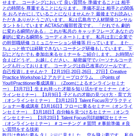
昨日は奇妙な夢を 久しぶりに見ました。 空を飛ぶ夢です。 私自