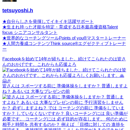
tetsuyoshi.h
★自分らしさを発揮してイキイキ活躍サポート
★生まれ持った才能を特定・育成する日本最高優資格Talent
focus シニアコンサルタント
★世界的なコーチングツールPoints of you®マスタートレーナー
★人間力養成コンテンツThink source®エグゼクティブトレーナ
ー
Facebookを始めて14年が経ちました。続けてこられたのは皆さ
んのおかげです。これからも応援よろ
皆さんは スポーツする前に 準備体操をしますか？ 普通しますよ
ね？ あるいは 大事なプレゼンの前