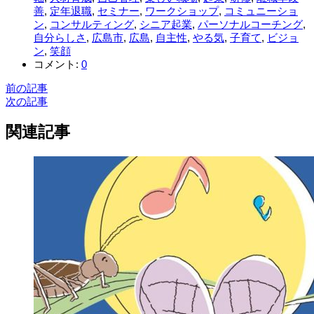
善
,
定年退職
,
セミナー
,
ワークショップ
,
コミュニーショ
ン
,
コンサルティング
,
シニア起業
,
パーソナルコーチング
,
自分らしさ
,
広島市
,
広島
,
自主性
,
やる気
,
子育て
,
ビジョ
ン
,
笑顔
コメント:
0
前の記事
次の記事
関連記事