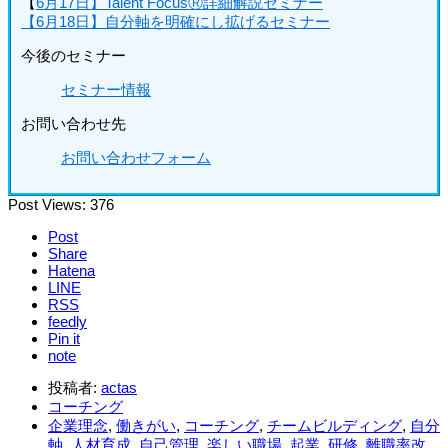
【
6月17日】Talent FocusⓇ詳細解説セミナー
【6月18日】自分軸を明確にし拡げるセミナー
今後のセミナー
セミナー情報
お問い合わせ先
お問い合わせフォーム
Post Views:
376
Post
Share
Hatena
LINE
RSS
feedly
Pin it
note
投稿者:
actas
コーチング
企業理念
,
働きがい
,
コーチング
,
チームビルディング
,
自分
軸
,
人材育成
,
自己管理
,
楽しい職場
,
起業
,
研修
,
離職率改