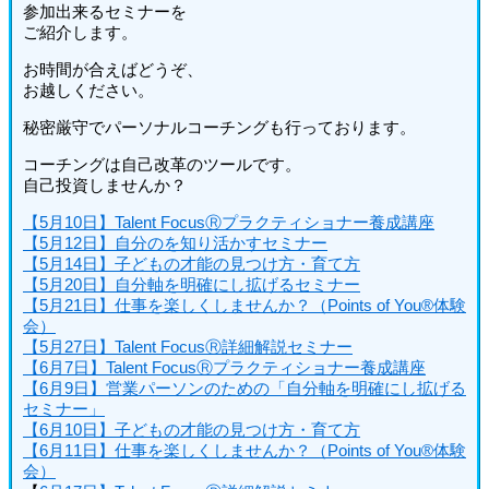
参加出来るセミナーを
ご紹介します。
お時間が合えばどうぞ、
お越しください。
秘密厳守でパーソナルコーチングも行っております。
コーチングは自己改革のツールです。
自己投資しませんか？
【5月10日】Talent FocusⓇプラクティショナー養成講座
【5月12日】自分のを知り活かすセミナー
【5月14日】子どもの才能の見つけ方・育て方
【5月20日】自分軸を明確にし拡げるセミナー
【5月21日】仕事を楽しくしませんか？（Points of You®体験
会）
【5月27日】Talent FocusⓇ詳細解説セミナー
【6月7日】Talent FocusⓇプラクティショナー養成講座
【6月9日】営業パーソンのための「自分軸を明確にし拡げる
セミナー」
【6月10日】子どもの才能の見つけ方・育て方
【6月11日】仕事を楽しくしませんか？（Points of You®体験
会）