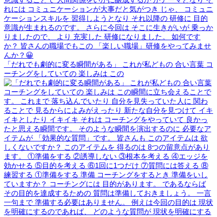
「だれでも劇的に変る瞬間がある」 これが私どもの 合い言葉 コ
ーチングをしていての 楽しみは この