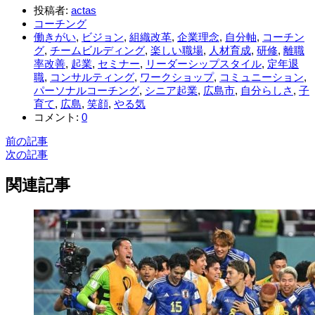
投稿者:
actas
コーチング
働きがい
,
ビジョン
,
組織改革
,
企業理念
,
自分軸
,
コーチン
グ
,
チームビルディング
,
楽しい職場
,
人材育成
,
研修
,
離職
率改善
,
起業
,
セミナー
,
リーダーシップスタイル
,
定年退
職
,
コンサルティング
,
ワークショップ
,
コミュニーション
,
パーソナルコーチング
,
シニア起業
,
広島市
,
自分らしさ
,
子
育て
,
広島
,
笑顔
,
やる気
コメント:
0
前の記事
次の記事
関連記事