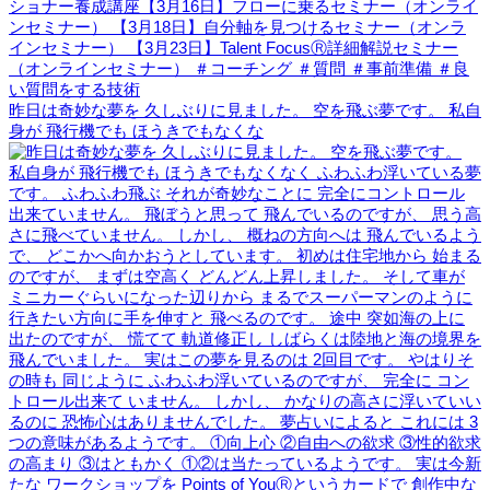
昨日は奇妙な夢を 久しぶりに見ました。 空を飛ぶ夢です。 私自
身が 飛行機でも ほうきでもなくな