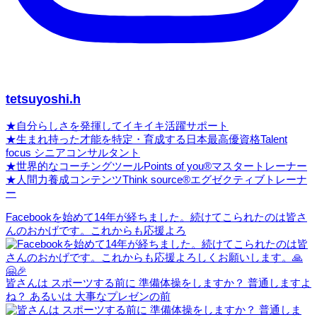
tetsuyoshi.h
★自分らしさを発揮してイキイキ活躍サポート
★生まれ持った才能を特定・育成する日本最高優資格Talent
focus シニアコンサルタント
★世界的なコーチングツールPoints of you®マスタートレーナー
★人間力養成コンテンツThink source®エグゼクティブトレーナ
ー
Facebookを始めて14年が経ちました。続けてこられたのは皆さ
んのおかげです。これからも応援よろ
皆さんは スポーツする前に 準備体操をしますか？ 普通しますよ
ね？ あるいは 大事なプレゼンの前