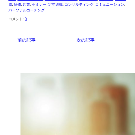
成
,
研修
,
起業
,
セミナー
,
定年退職
,
コンサルティング
,
コミュニーション
,
パーソナルコーチング
コメント:
0
前の記事
次の記事
関連記事