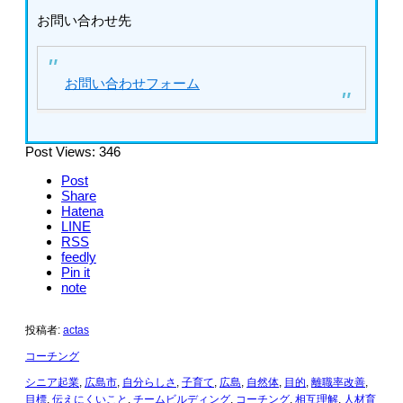
お問い合わせ先
お問い合わせフォーム
Post Views:
346
Post
Share
Hatena
LINE
RSS
feedly
Pin it
note
投稿者:
actas
コーチング
シニア起業
,
広島市
,
自分らしさ
,
子育て
,
広島
,
自然体
,
目的
,
離職率改善
,
目標
,
伝えにくいこと
,
チームビルディング
,
コーチング
,
相互理解
,
人材育