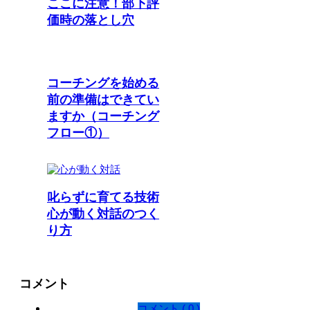
ここに注意！部下評
価時の落とし穴
コーチングを始める
前の準備はできてい
ますか（コーチング
フロー①）
叱らずに育てる技術
心が動く対話のつく
り方
コメント
コメント ( 0 )