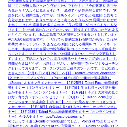
私にとって 今週はPoints of YouⓇ週間 でした。 Points of YoⓇとは イス