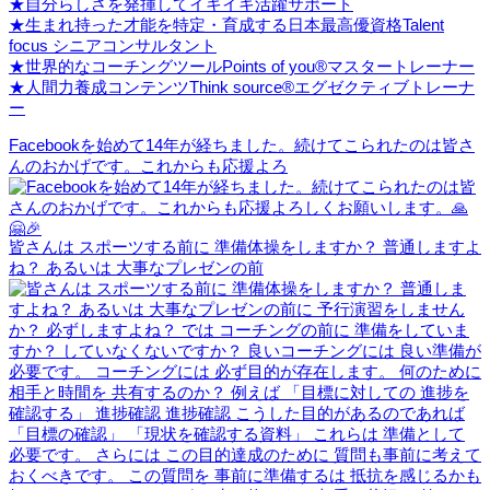
★自分らしさを発揮してイキイキ活躍サポート
★生まれ持った才能を特定・育成する日本最高優資格Talent
focus シニアコンサルタント
★世界的なコーチングツールPoints of you®マスタートレーナー
★人間力養成コンテンツThink source®エグゼクティブトレーナ
ー
Facebookを始めて14年が経ちました。続けてこられたのは皆さ
んのおかげです。これからも応援よろ
皆さんは スポーツする前に 準備体操をしますか？ 普通しますよ
ね？ あるいは 大事なプレゼンの前