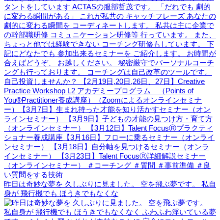
昨日は奇妙な夢を 久しぶりに見ました。 空を飛ぶ夢です。 私自
身が 飛行機でも ほうきでもなくな