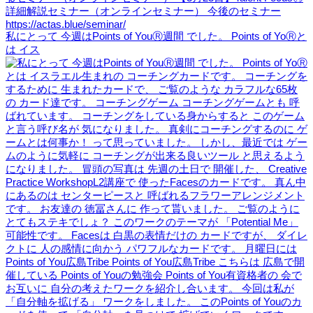
私にとって 今週はPoints of YouⓇ週間 でした。 Points of YoⓇと
は イス