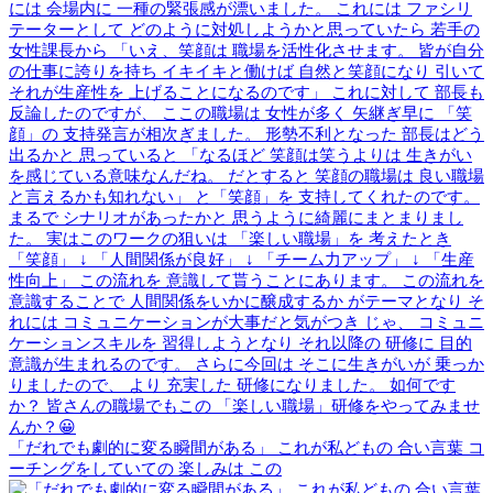
「だれでも劇的に変る瞬間がある」 これが私どもの 合い言葉 コ
ーチングをしていての 楽しみは この