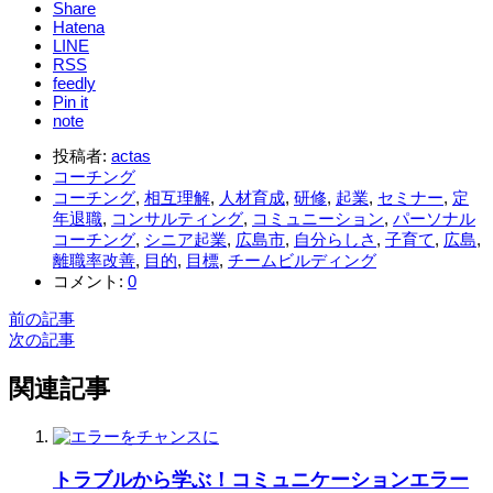
Share
Hatena
LINE
RSS
feedly
Pin it
note
投稿者:
actas
コーチング
コーチング
,
相互理解
,
人材育成
,
研修
,
起業
,
セミナー
,
定
年退職
,
コンサルティング
,
コミュニーション
,
パーソナル
コーチング
,
シニア起業
,
広島市
,
自分らしさ
,
子育て
,
広島
,
離職率改善
,
目的
,
目標
,
チームビルディング
コメント:
0
前の記事
次の記事
関連記事
トラブルから学ぶ！コミュニケーションエラー