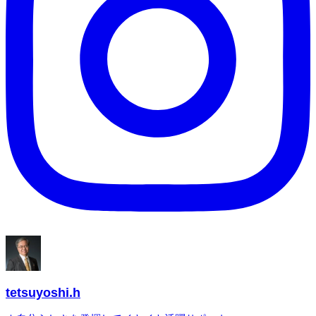
tetsuyoshi.h