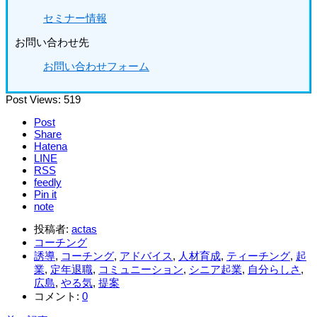
セミナー情報
お問い合わせ先
お問い合わせフォーム
Post Views:
519
Post
Share
Hatena
LINE
RSS
feedly
Pin it
note
投稿者:
actas
コーチング
誘導
,
コーチング
,
アドバイス
,
人材育成
,
ティーチング
,
起
業
,
定年退職
,
コミュニーション
,
シニア起業
,
自分らしさ
,
広島
,
やる気
,
提案
コメント:
0