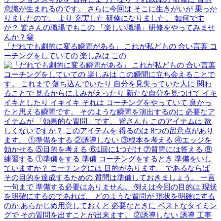
「だれでも劇的に変る瞬間がある」 これが私どもの 合い言葉 コ
ーチングをしていての 楽しみは この