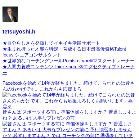
tetsuyoshi.h
★自分らしさを発揮してイキイキ活躍サポート
★生まれ持った才能を特定・育成する日本最高優資格Talent
focus シニアコンサルタント
★世界的なコーチングツールPoints of you®マスタートレーナー
★人間力養成コンテンツThink source®エグゼクティブトレーナ
ー
Facebookを始めて14年が経ちました。続けてこられたのは皆さ
んのおかげです。これからも応援よろ
皆さんは スポーツする前に 準備体操をしますか？ 普通しますよ
ね？ あるいは 大事なプレゼンの前