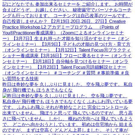
昨日は奇妙な夢を 久しぶりに見ました。 空を飛ぶ夢です。 私自
身が 飛行機でも ほうきでもなくな