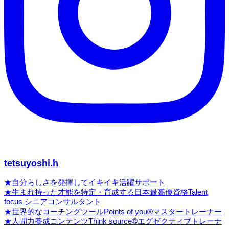
tetsuyoshi.h
★自分らしさを発揮してイキイキ活躍サポート
★生まれ持った才能を特定・育成する日本最高優資格Talent
focus シニアコンサルタント
★世界的なコーチングツールPoints of you®マスタートレーナー
★人間力養成コンテンツThink source®エグゼクティブトレーナ