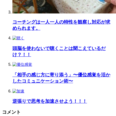
コーチングは一人一人の特性を観察し対応が求
められます。
頭脳を使わないで聴くことは聞こえているだ
け？！！
「相手の感じ方に寄り添う」〜優位感覚を活か
したコミュニケーション術〜
逆張りで思考を加速させよう！！！
コメント