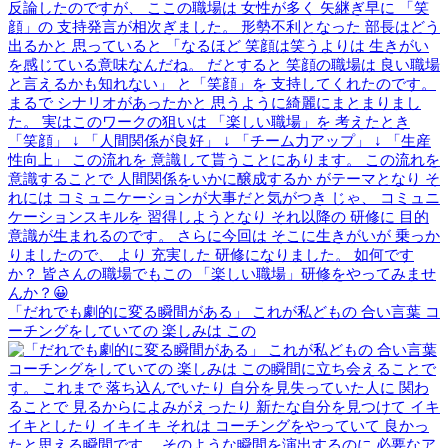
「だれでも劇的に変る瞬間がある」 これが私どもの 合い言葉 コ
ーチングをしていての 楽しみは この