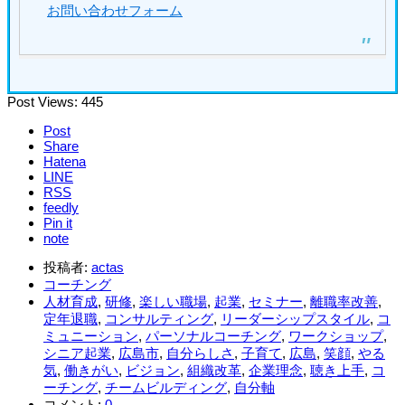
お問い合わせフォーム
Post Views:
445
Post
Share
Hatena
LINE
RSS
feedly
Pin it
note
投稿者:
actas
コーチング
人材育成
,
研修
,
楽しい職場
,
起業
,
セミナー
,
離職率改善
,
定年退職
,
コンサルティング
,
リーダーシップスタイル
,
コ
ミュニーション
,
パーソナルコーチング
,
ワークショップ
,
シニア起業
,
広島市
,
自分らしさ
,
子育て
,
広島
,
笑顔
,
やる
気
,
働きがい
,
ビジョン
,
組織改革
,
企業理念
,
聴き上手
,
コ
ーチング
,
チームビルディング
,
自分軸
コメント:
0