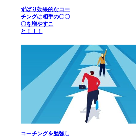
ずばり効果的なコー
チングは相手の〇〇
〇を増やすこ
と！！！
コーチングを勉強し