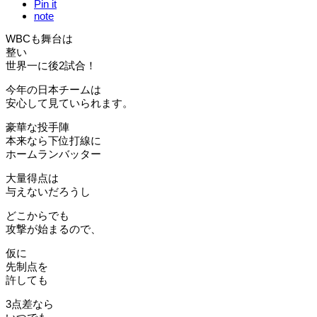
Pin it
note
WBCも舞台は
整い
世界一に後2試合！
今年の日本チームは
安心して見ていられます。
豪華な投手陣
本来なら下位打線に
ホームランバッター
大量得点は
与えないだろうし
どこからでも
攻撃が始まるので、
仮に
先制点を
許しても
3点差なら