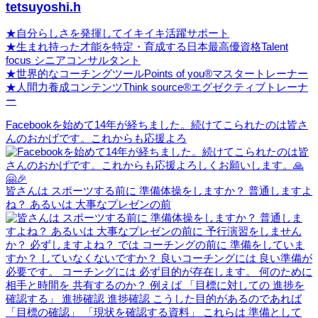
tetsuyoshi.h
★自分らしさを発揮してイキイキ活躍サポート
★生まれ持った才能を特定・育成する日本最高優資格Talent
focus シニアコンサルタント
★世界的なコーチングツールPoints of you®マスタートレーナー
★人間力養成コンテンツThink source®エグゼクティブトレーナ
ー
Facebookを始めて14年が経ちました。続けてこられたのは皆さ
んのおかげです。これからも応援よろ
皆さんは スポーツする前に 準備体操をしますか？ 普通しますよ
ね？ あるいは 大事なプレゼンの前