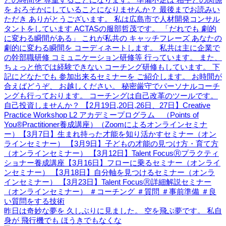
昨日は奇妙な夢を 久しぶりに見ました。 空を飛ぶ夢です。 私自
身が 飛行機でも ほうきでもなくな