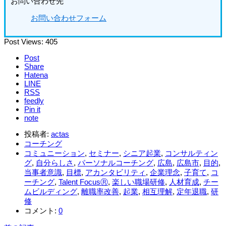
お問い合わせ先
お問い合わせフォーム
Post Views:
405
Post
Share
Hatena
LINE
RSS
feedly
Pin it
note
投稿者:
actas
コーチング
コミュニーション
,
セミナー
,
シニア起業
,
コンサルティン
グ
,
自分らしさ
,
パーソナルコーチング
,
広島
,
広島市
,
目的
,
当事者意識
,
目標
,
アカンタビリティ
,
企業理念
,
子育て
,
コ
ーチング
,
Talent FocusⓇ
,
楽しい職場研修
,
人材育成
,
チー
ムビルディング
,
離職率改善
,
起業
,
相互理解
,
定年退職
,
研
修
コメント:
0