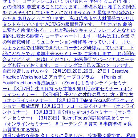
昨日は奇妙な夢を 久しぶりに見ました。 空を飛ぶ夢です。 私自