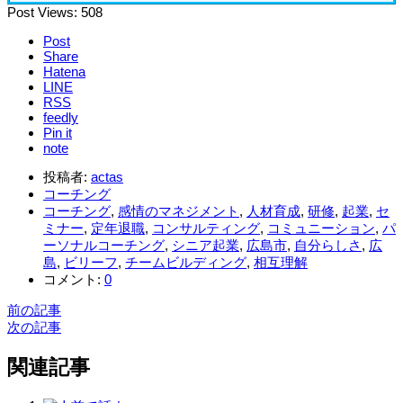
Post Views:
508
Post
Share
Hatena
LINE
RSS
feedly
Pin it
note
投稿者:
actas
コーチング
コーチング
,
感情のマネジメント
,
人材育成
,
研修
,
起業
,
セ
ミナー
,
定年退職
,
コンサルティング
,
コミュニーション
,
パ
ーソナルコーチング
,
シニア起業
,
広島市
,
自分らしさ
,
広
島
,
ビリーフ
,
チームビルディング
,
相互理解
コメント:
0
前の記事
次の記事
関連記事