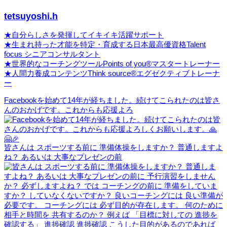
tetsuyoshi.h
★自分らしさを発揮してイキイキ活躍サポート
★生まれ持った才能を特定・育成する日本最高優資格Talent
focus シニアコンサルタント
★世界的なコーチングツールPoints of you®マスタートレーナー
★人間力養成コンテンツThink source®エグゼクティブトレーナ
ー
Facebookを始めて14年が経ちました。続けてこられたのは皆さ
んのおかげです。これからも応援よろ
皆さんは スポーツする前に 準備体操をしますか？ 普通しますよ
ね？ あるいは 大事なプレゼンの前