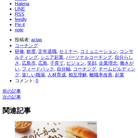
Hatena
LINE
RSS
feedly
Pin it
note
投稿者:
actas
コーチング
研修
,
鮮度
,
定年退職
,
セミナー
,
コミュニーション
,
コンサ
ルティング
,
シニア起業
,
パーソナルコーチング
,
自分らし
さ
,
広島市
,
広島
,
子育て
,
ビジョン
,
笑顔
,
企業理念
,
働きが
い
,
フィードバック
,
自分軸
,
コーチング
,
チームビルディン
グ
,
楽しい職場
,
人材育成
,
相互理解
,
離職率改善
,
起業
コメント:
0
前の記事
次の記事
関連記事