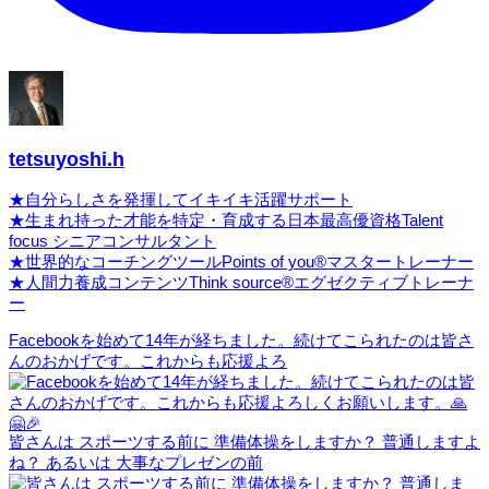
tetsuyoshi.h
★自分らしさを発揮してイキイキ活躍サポート
★生まれ持った才能を特定・育成する日本最高優資格Talent
focus シニアコンサルタント
★世界的なコーチングツールPoints of you®マスタートレーナー
★人間力養成コンテンツThink source®エグゼクティブトレーナ
ー
Facebookを始めて14年が経ちました。続けてこられたのは皆さ
んのおかげです。これからも応援よろ
皆さんは スポーツする前に 準備体操をしますか？ 普通しますよ
ね？ あるいは 大事なプレゼンの前