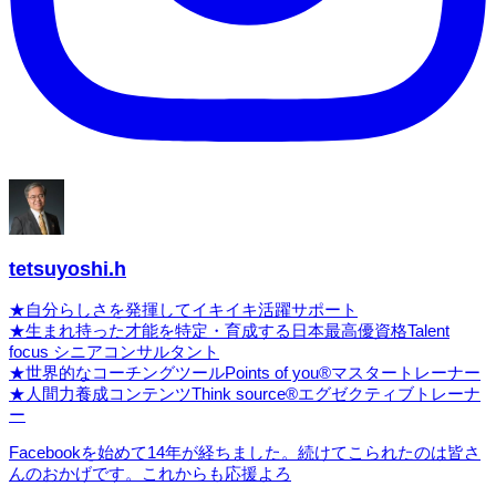
tetsuyoshi.h
★自分らしさを発揮してイキイキ活躍サポート
★生まれ持った才能を特定・育成する日本最高優資格Talent
focus シニアコンサルタント
★世界的なコーチングツールPoints of you®マスタートレーナー
★人間力養成コンテンツThink source®エグゼクティブトレーナ
ー
Facebookを始めて14年が経ちました。続けてこられたのは皆さ
んのおかげです。これからも応援よろ