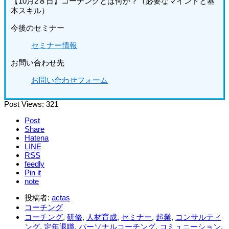
【10月2８日】コーチングとは何か？（必要なマインドと基
本スキル）
今後のセミナー
セミナー情報
お問い合わせ先
お問い合わせフォーム
Post Views:
321
Post
Share
Hatena
LINE
RSS
feedly
Pin it
note
投稿者:
actas
コーチング
コーチング
,
研修
,
人材育成
,
セミナー
,
起業
,
コンサルティ
ング
,
定年退職
,
パーソナルコーチング
,
コミュニーション
,