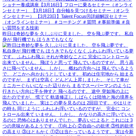
昨日は奇妙な夢を 久しぶりに見ました。 空を飛ぶ夢です。 私自
身が 飛行機でも ほうきでもなくな