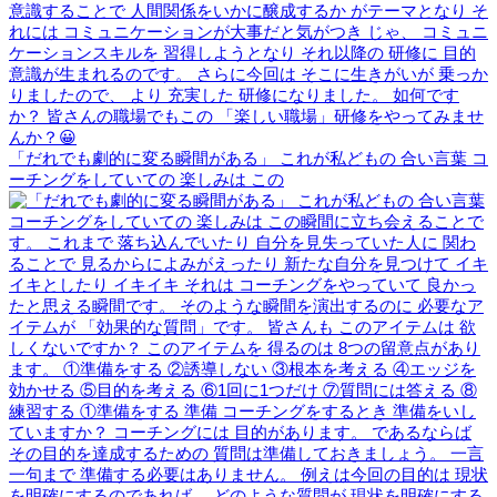
「だれでも劇的に変る瞬間がある」 これが私どもの 合い言葉 コ
ーチングをしていての 楽しみは この