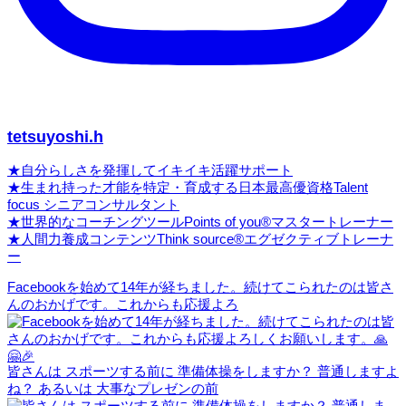
tetsuyoshi.h
★自分らしさを発揮してイキイキ活躍サポート
★生まれ持った才能を特定・育成する日本最高優資格Talent
focus シニアコンサルタント
★世界的なコーチングツールPoints of you®マスタートレーナー
★人間力養成コンテンツThink source®エグゼクティブトレーナ
ー
Facebookを始めて14年が経ちました。続けてこられたのは皆さ
んのおかげです。これからも応援よろ
皆さんは スポーツする前に 準備体操をしますか？ 普通しますよ
ね？ あるいは 大事なプレゼンの前