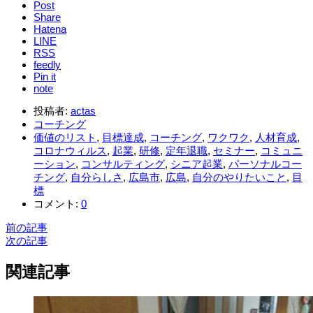
Post
Share
Hatena
LINE
RSS
feedly
Pin it
note
投稿者:
actas
コーチング
価値のリスト
,
目標達成
,
コーチング
,
ワクワク
,
人材育成
,
コロナウィルス
,
起業
,
研修
,
定年退職
,
セミナー
,
コミュニ
ーション
,
コンサルティング
,
シニア起業
,
パーソナルコー
チング
,
自分らしさ
,
広島市
,
広島
,
自分のやりたいこと
,
目
標
コメント:
0
前の記事
次の記事
関連記事