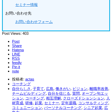
セミナー情報
お問い合わせ先
お問い合わせフォーム
Post Views:
403
Post
Share
Hatena
LINE
RSS
feedly
Pin it
note
投稿者:
actas
コーチング
自分らしさ
,
子育て
,
広島
,
働きがい
,
ビジョン
,
離職率改善
,
チームビルディング
,
自分を信じる
,
質問
,
オープン句エッ
ション
,
コーチング
,
相互理解
,
クローズドションション
,
人
材育成
,
研修
,
起業
,
セミナー
,
定年退職
,
コンサルティング
,
コミュニーション
,
パーソナルコーチング
,
シニア起業
,
広