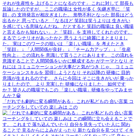
「だれでも劇的に変る瞬間がある」 これが私どもの 合い言葉 コ
ーチングをしていての 楽しみは この