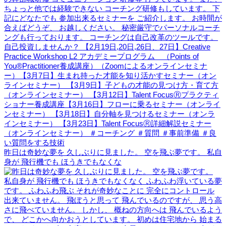
昨日は奇妙な夢を 久しぶりに見ました。 空を飛ぶ夢です。 私自
身が 飛行機でも ほうきでもなくな