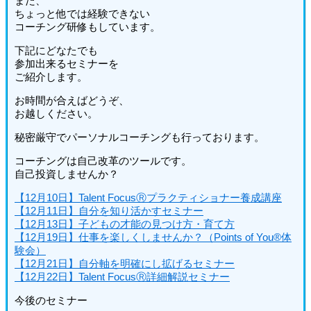
また、
ちょっと他では経験できない
コーチング研修もしています。
下記にどなたでも
参加出来るセミナーを
ご紹介します。
お時間が合えばどうぞ、
お越しください。
秘密厳守でパーソナルコーチングも行っております。
コーチングは自己改革のツールです。
自己投資しませんか？
【12月10日】Talent FocusⓇプラクティショナー養成講座
【12月11日】自分を知り活かすセミナー
【12月13日】子どもの才能の見つけ方・育て方
【12月19日】仕事を楽しくしませんか？（Points of You®体
験会）
【12月21日】自分軸を明確にし拡げるセミナー
【12月22日】Talent FocusⓇ詳細解説セミナー
今後のセミナー