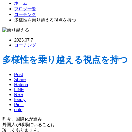
ホーム
ブログ一覧
コーチング
多様性を乗り越える視点を持つ
2023.07.7
コーチング
多様性を乗り越える視点を持つ
Post
Share
Hatena
LINE
RSS
feedly
Pin it
note
昨今、国際化が進み
外国人が職場にいることは
珍しくありません。